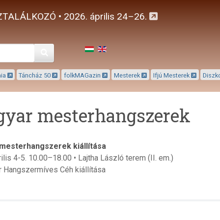
TALÁLKOZÓ • 2026. április 24–26.
Keresés
mia
Táncház 50
folkMAGazin
Mesterek
Ifjú Mesterek
Diszk
yar mesterhangszerek
mesterhangszerek kiállítása
ilis 4-5. 10.00–18.00 • Lajtha László terem (II. em.)
 Hangszermíves Céh kiállítása