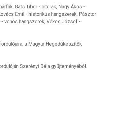
fák, Gáts Tibor - citerák, Nagy Ákos -
vács Emil - historikus hangszerek, Pásztor
rt - vonós hangszerek, Vékes József -
fordulójára, a Magyar Hegedűkészítők
ordulóján Szerényi Béla gyűjteményéből.