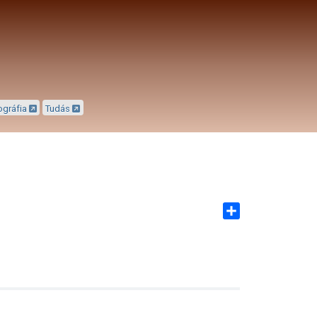
ográfia
Tudás
Share