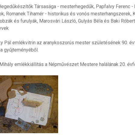
egedűkészítők Társasága - mesterhegedűk, Papfalvy Ferenc - hár
k, Romanek Tihamér - historikus és vonós mesterhangszerek, Ko
kobzák és furulyák, Marosvári László, Gulyás Béla és Baki Róbe
yvek
y Pál emlékvitrin az aranykoszorús mester születésének 90. év
a gyűjteményéből.
Mihály emlékkiállítás a Népművészet Mestere halálának 20. évf