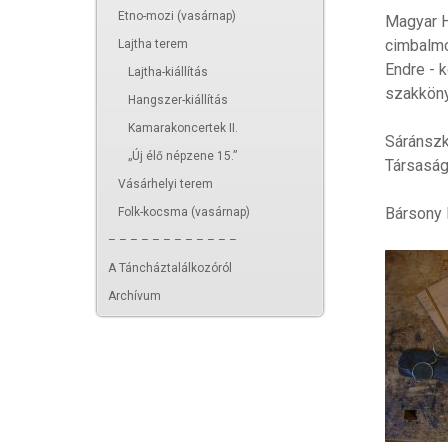
Etno-mozi (vasárnap)
Magyar H
cimbalmo
Lajtha terem
Endre - 
Lajtha-kiállítás
szakkön
Hangszer-kiállítás
Kamarakoncertek II.
Sáránszk
„Új élő népzene 15.”
Társaság
Vásárhelyi terem
Bársony 
Folk-kocsma (vasárnap)
– – – – – – – – – – – –
A Táncháztalálkozóról
Archívum