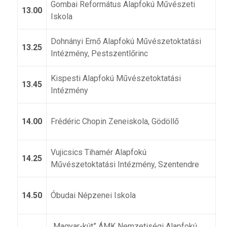
Gombai Református Alapfokú Művészeti
13.00
Iskola
Dohnányi Ernő Alapfokú Művészetoktatási
13.25
Intézmény, Pestszentlőrinc
Kispesti Alapfokú Művészetoktatási
13.45
Intézmény
14.00
Frédéric Chopin Zeneiskola, Gödöllő
Vujicsics Tihamér Alapfokú
14.25
Művészetoktatási Intézmény, Szentendre
14.50
Óbudai Népzenei Iskola
„Magyar-kút” ÁMK Nemzetiségi Alapfokú