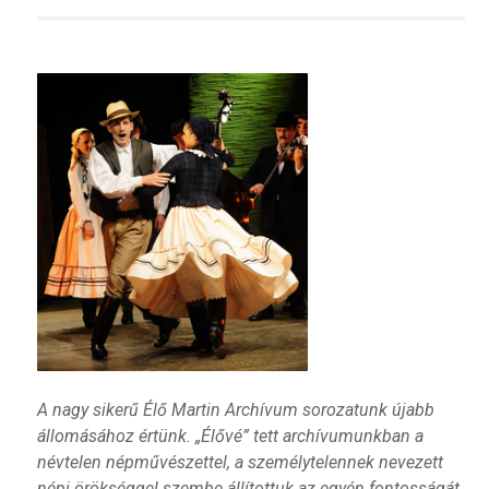
A nagy sikerű Élő Martin Archívum sorozatunk újabb
állomásához értünk. „Élővé” tett archívumunkban a
névtelen népművészettel, a személytelennek nevezett
népi örökséggel szembe állítottuk az egyén fontosságát,