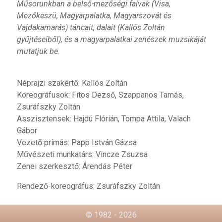
Műsorunkban a belső-mezőségi falvak (Visa,
Mezőkeszü, Magyarpalatka, Magyarszovát és
Vajdakamarás) táncait, dalait (Kallós Zoltán
gyűjtéseiből), és a magyarpalatkai zenészek muzsikáját
mutatjuk be.
Néprajzi szakértő: Kallós Zoltán
Koreográfusok: Fitos Dezső, Szappanos Tamás,
Zsuráfszky Zoltán
Asszisztensek: Hajdú Flórián, Tompa Attila, Valach
Gábor
Vezető prímás: Papp István Gázsa
Művészeti munkatárs: Vincze Zsuzsa
Zenei szerkesztő: Árendás Péter
Rendező-koreográfus: Zsuráfszky Zoltán
© 1982 - 2026