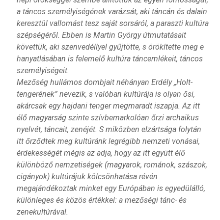
a táncos személyiségének varázsát, aki táncán és dalain
keresztül vallomást tesz saját sorsáról, a paraszti kultúra
szépségéről. Ebben is Martin György útmutatásait
követtük, aki szenvedéllyel gyűjtötte, s örökítette meg e
hanyatlásában is felemelő kultúra táncemlékeit, táncos
személyiségeit.
Mezőség hullámos dombjait néhányan Erdély „Holt-
tengerének” nevezik, s valóban kultúrája is olyan ősi,
akárcsak egy hajdani tenger megmaradt iszapja. Az itt
élő magyarság szinte szívbemarkolóan őrzi archaikus
nyelvét, táncait, zenéjét. S miközben elzártsága folytán
itt őrződtek meg kultúránk legrégibb nemzeti vonásai,
érdekességét mégis az adja, hogy az itt együtt élő
különböző nemzetiségek (magyarok, románok, szászok,
cigányok) kultúrájuk kölcsönhatása révén
megajándékoztak minket egy Európában is egyedülálló,
különleges és közös értékkel: a mezőségi tánc- és
zenekultúrával.