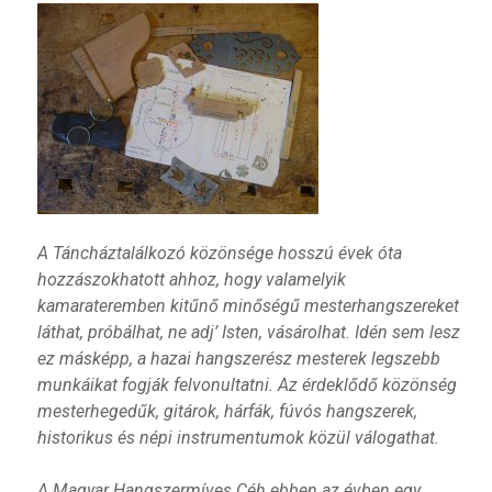
A Táncháztalálkozó közönsége hosszú évek óta
hozzászokhatott ahhoz, hogy valamelyik
kamarateremben kitűnő minőségű mesterhangszereket
láthat, próbálhat, ne adj’ Isten, vásárolhat. Idén sem lesz
ez másképp, a hazai hangszerész mesterek legszebb
munkáikat fogják felvonultatni. Az érdeklődő közönség
mesterhegedűk, gitárok, hárfák, fúvós hangszerek,
historikus és népi instrumentumok közül válogathat.
A Magyar Hangszermíves Céh ebben az évben egy