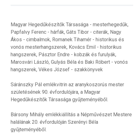
Magyar Hegedűkészítők Társasága - mesterhegedűk,
Papfalvy Ferenc - hárfák, Gáts Tibor - citerák, Nagy
Ákos - cimbalmok, Romanek Tihamér - historikus és
vonós mesterhangszerek, Kovács Emil - historikus
hangszerek, Pásztor Endre - kobzák és furulyák,
Marosvári László, Gulyás Béla és Baki Róbert - vonós
hangszerek, Vékes József - szakkönyvek
Sáránszky Pál emlékvitrin az aranykoszorús mester
születésének 90. évfordulójára, a Magyar
Hegedűkészítők Társasága gyűjteményéből.
Bársony Mihály emlékkiállítás a Népművészet Mestere
halálának 20. évfordulóján Szerényi Béla
gyűjteményéből.