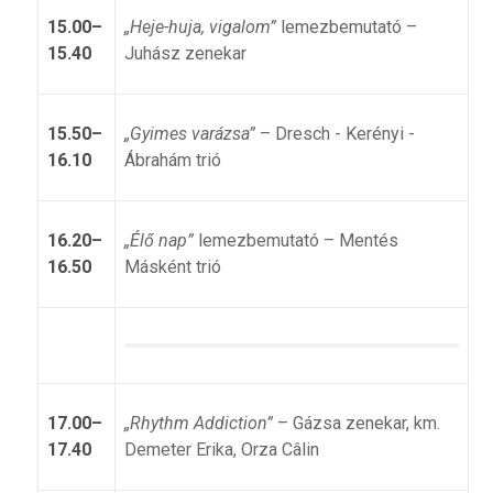
15.00–
„Heje-huja, vigalom”
lemezbemutató –
15.40
Juhász zenekar
15.50–
„Gyimes varázsa”
– Dresch - Kerényi -
16.10
Ábrahám trió
16.20–
„Élő nap”
lemezbemutató – Mentés
16.50
Másként trió
17.00–
„Rhythm Addiction”
– Gázsa zenekar, km.
17.40
Demeter Erika, Orza Câlin