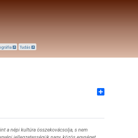
ográfia
Tudás
Share
nt a népi kultúra összekovácsolja, s nem
gyéni jellegzetességük nagy, közös egységet