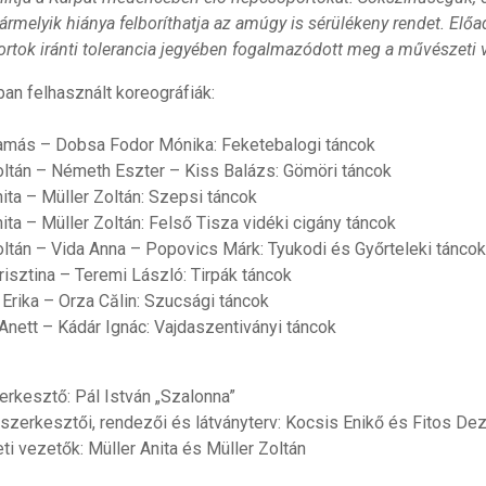
bármelyik hiánya felboríthatja az amúgy is sérülékeny rendet. Előa
rtok iránti tolerancia jegyében fogalmazódott meg a művészeti v
an felhasznált koreográfiák:
más – Dobsa Fodor Mónika: Feketebalogi táncok
oltán – Németh Eszter – Kiss Balázs: Gömöri táncok
ita – Müller Zoltán: Szepsi táncok
ita – Müller Zoltán: Felső Tisza vidéki cigány táncok
oltán – Vida Anna – Popovics Márk: Tyukodi és Győrteleki táncok
risztina – Teremi László: Tirpák táncok
Erika – Orza Călin: Szucsági táncok
Anett – Kádár Ignác: Vajdaszentiványi táncok
erkesztő: Pál István „Szalonna”
szerkesztői, rendezői és látványterv: Kocsis Enikő és Fitos De
i vezetők: Müller Anita és Müller Zoltán