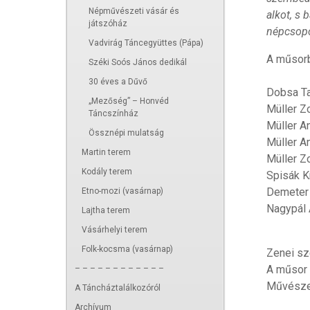
Népművészeti vásár és
alkot, s 
játszóház
népcsopo
Vadvirág Táncegyüttes (Pápa)
A műsorb
Széki Soós János dedikál
30 éves a Dűvő
Dobsa Ta
„Mezőség” – Honvéd
Müller Z
Táncszínház
Müller An
Össznépi mulatság
Müller An
Martin terem
Müller Z
Kodály terem
Spisák K
Demeter 
Etno-mozi (vasárnap)
Nagypál 
Lajtha terem
Vásárhelyi terem
Folk-kocsma (vasárnap)
Zenei sz
A műsor 
– – – – – – – – – – – –
Művészet
A Táncháztalálkozóról
Archívum