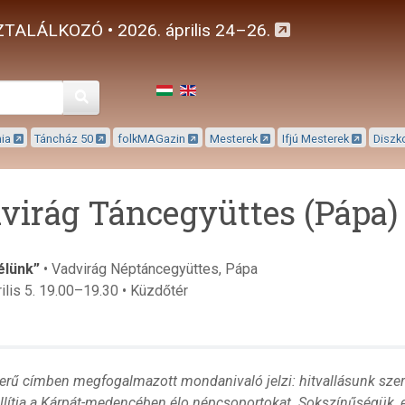
TALÁLKOZÓ • 2026. április 24–26.
Keresés
mia
Táncház 50
folkMAGazin
Mesterek
Ifjú Mesterek
Diszk
virág Táncegyüttes (Pápa)
élünk”
• Vadvirág Néptáncegyüttes, Pápa
ilis 5. 19.00–19.30 • Küzdőtér
erű címben megfogalmazott mondanivaló jelzi: hitvallásunk szeri
lítja a Kárpát-medencében élo népcsoportokat. Sokszínűségük, e