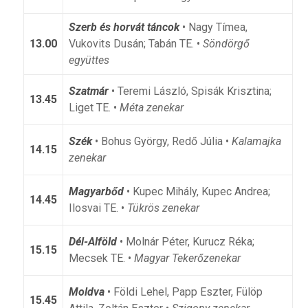
Szerb és horvát táncok
• Nagy Tímea,
13.00
Vukovits Dusán; Tabán TE. •
Söndörgő
együttes
Szatmár
• Teremi László, Spisák Krisztina;
13.45
Liget TE. •
Méta zenekar
Szék
• Bohus György, Redő Júlia •
Kalamajka
14.15
zenekar
Magyarbőd
• Kupec Mihály, Kupec Andrea;
14.45
Ilosvai TE. •
Tükrös zenekar
Dél-Alföld
• Molnár Péter, Kurucz Réka;
15.15
Mecsek TE. •
Magyar Tekerőzenekar
Moldva
• Földi Lehel, Papp Eszter, Fülöp
15.45