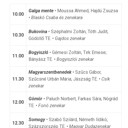
Galga mente
• Moussa Ahmed, Hajdú Zsuzsa
10.00
•
Blaskó Csaba és zenekara
Bukovina
• Széphalmi Zoltán, Tóth Judit;
10.30
Gödöllő TE. •
Gajdos zenekar
Bogyiszló
• Gémesi Zoltán, Tirk Emese;
11.00
Bányász TE. •
Bogyiszlói zenekar
Magyarszentbenedek
• Szűcs Gábor,
11.30
Szűcsné Urbán Mária; Jászság TE. •
Csík
zenekar
Gömör
• Paluch Norbert, Farkas Sára; Nógrád
12.00
TE. •
Fonó zenekar
Somogy
• Szabó Szilárd, Németh Ildikó;
12.30
Százszorszép TE. •
Magyar Dudazenekar